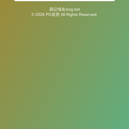
易记域名long.bet
© 2026 PG直营 All Rights Reserved.